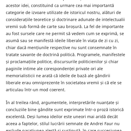
acestor idei, constituind ca urmare cea mai importantă
categorie de izvoare utilizate de istoricul nostru, alături de
considerațiile teoretice și doctrinare adunate de intelectualii
vremii sub formă de carte sau broșură. La fel de importante
au fost sursele care ne permit să vedem cum se exprimă, se
asumă sau se manifestă ideile liberale în viața de zi cu zi,
chiar dacă mențiunile respective nu sunt consemnate în
tratate savante de doctrină politică. Programele, manifestele
și proclamațiile politice, discursurile politicienilor și chiar
paginile intime ale corespondenței private ori ale
memorialisticii ne arată că ideile de bază ale gândirii
liberale erau omniprezente în societatea vremii și că ele se
articulau într-un mod coerent.
În al treilea rând, argumentele, interpretările nuanțate și
concluziile bine gândite sunt exprimate într-o proză istorică
excelentă. Deși lumea ideilor este uneori mai aridă decât
aceea a faptelor, stilul lucrării semnate de Andrei Faur nu
exclude narațiunea alertă și susținută, în care succesiunea