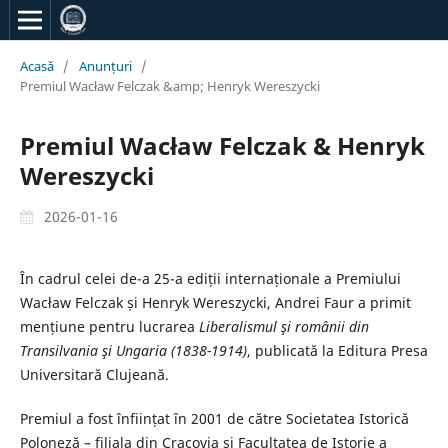
Acasă
/
Anunțuri
/
Premiul Wacław Felczak &amp; Henryk Wereszycki
Premiul Wacław Felczak & Henryk
Wereszycki
2026-01-16
În cadrul celei de-a 25-a ediții internaționale a Premiului
Wacław Felczak și Henryk Wereszycki, Andrei Faur a primit
mențiune pentru lucrarea
Liberalismul şi românii din
Transilvania şi Ungaria (1838-1914)
, publicată la Editura Presa
Universitară Clujeană.
Premiul a fost înființat în 2001 de către Societatea Istorică
Poloneză – filiala din Cracovia și Facultatea de Istorie a