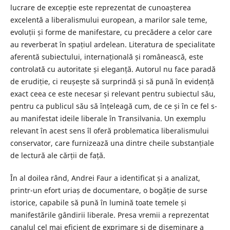
lucrare de excepție este reprezentat de cunoașterea
excelentă a liberalismului european, a marilor sale teme,
evoluții și forme de manifestare, cu precădere a celor care
au reverberat în spațiul ardelean. Literatura de specialitate
aferentă subiectului, internațională și românească, este
controlată cu autoritate și eleganță. Autorul nu face paradă
de erudiție, ci reușește să surprindă și să pună în evidență
exact ceea ce este necesar și relevant pentru subiectul său,
pentru ca publicul său să înțeleagă cum, de ce și în ce fel s-
au manifestat ideile liberale în Transilvania. Un exemplu
relevant în acest sens îl oferă problematica liberalismului
conservator, care furnizează una dintre cheile substanțiale
de lectură ale cărții de față.
În al doilea rând, Andrei Faur a identificat și a analizat,
printr-un efort uriaș de documentare, o bogăție de surse
istorice, capabile să pună în lumină toate temele și
manifestările gândirii liberale. Presa vremii a reprezentat
canalul cel mai eficient de exprimare și de diseminare a