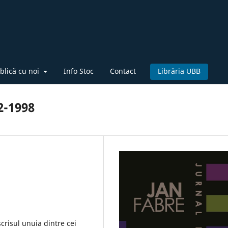
blică cu noi
Info Stoc
Contact
Librăria UBB
2-1998
crisul unuia dintre cei