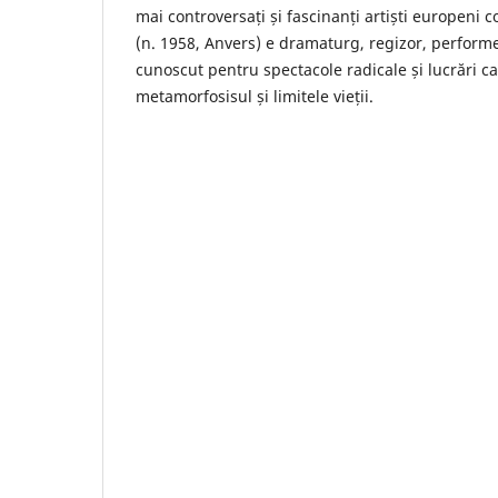
mai controversați și fascinanți artiști europeni 
(n. 1958, Anvers) e dramaturg, regizor, performer 
cunoscut pentru spectacole radicale și lucrări c
metamorfosisul și limitele vieții.