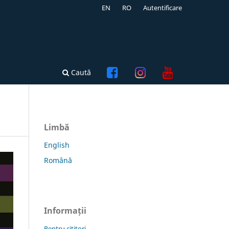
EN
RO
Autentificare
Caută
Limbă
English
Română
Informații
Pentru cititori