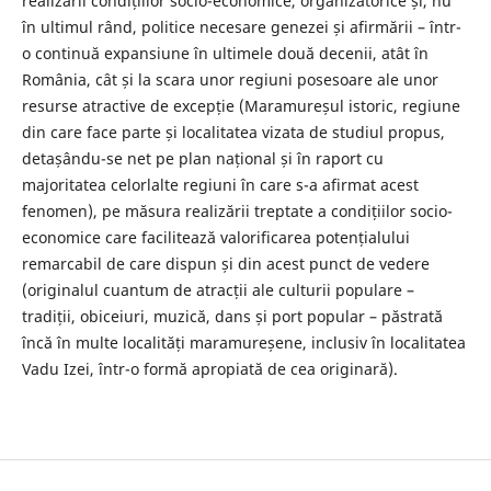
realizării condițiilor socio-economice, organizatorice și, nu
în ultimul rând, politice necesare genezei și afirmării – într-
o continuă expansiune în ultimele două decenii, atât în
România, cât și la scara unor regiuni posesoare ale unor
resurse atractive de excepție (Maramureșul istoric, regiune
din care face parte și localitatea vizata de studiul propus,
detașându-se net pe plan național și în raport cu
majoritatea celorlalte regiuni în care s-a afirmat acest
fenomen), pe măsura realizării treptate a condițiilor socio-
economice care facilitează valorificarea potențialului
remarcabil de care dispun și din acest punct de vedere
(originalul cuantum de atracții ale culturii populare –
tradiții, obiceiuri, muzică, dans și port popular – păstrată
încă în multe localități maramureșene, inclusiv în localitatea
Vadu Izei, într-o formă apropiată de cea originară).