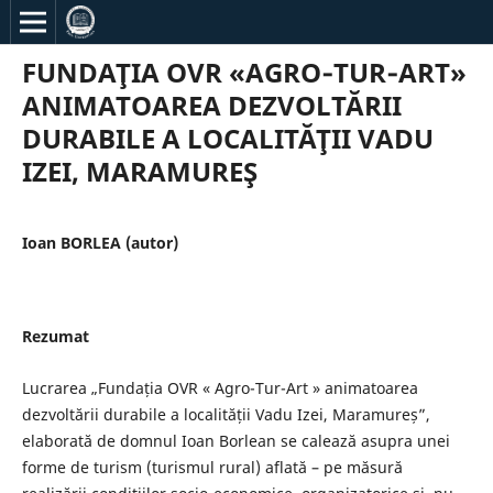
FUNDAŢIA OVR «AGRO‐TUR‐ART»
ANIMATOAREA DEZVOLTĂRII
DURABILE A LOCALITĂŢII VADU
IZEI, MARAMUREŞ
Ioan BORLEA (autor)
Rezumat
Lucrarea „Fundația OVR « Agro-Tur-Art » animatoarea
dezvoltării durabile a localității Vadu Izei, Maramureș”,
elaborată de domnul Ioan Borlean se calează asupra unei
forme de turism (turismul rural) aflată – pe măsură