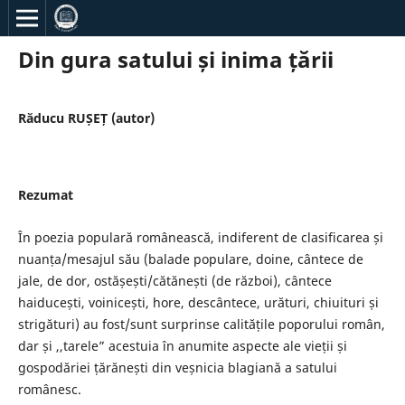
Din gura satului și inima țării
Răducu RUȘEȚ (autor)
Rezumat
În poezia populară românească, indiferent de clasificarea și
nuanța/mesajul său (balade populare, doine, cântece de
jale, de dor, ostășești/cătănești (de război), cântece
haiducești, voinicești, hore, descântece, urături, chiuituri și
strigături) au fost/sunt surprinse calitățile poporului român,
dar și ,,tarele” acestuia în anumite aspecte ale vieții și
gospodăriei țărănești din veșnicia blagiană a satului
românesc.