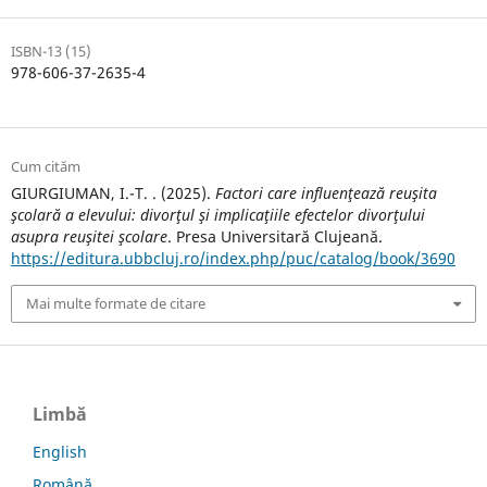
ISBN-13 (15)
978-606-37-2635-4
Cum cităm
GIURGIUMAN, I.-T. . (2025).
Factori care influenţează reuşita
şcolară a elevului: divorţul şi implicaţiile efectelor divorţului
asupra reuşitei şcolare
. Presa Universitară Clujeană.
https://editura.ubbcluj.ro/index.php/puc/catalog/book/3690
Mai multe formate de citare
Limbă
English
Română