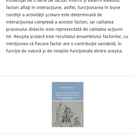
influenţat de o serie de factori interni şi externi elevului,
factori aflaţi în interacţiune, astfel, funcţionarea în bune
condiţii a activităţii şcolare este determinată de
interacţiunea complexă a acestor factori, iar calitatea
procesului didactic este reprezentată de calitatea acţiunii
lor. Reuşita şcolară este rezultatul ansamblului factorilor, cu
menţiunea că fiecare factor are o contribuţie variabilă, în
funcţie de natură şi de relaţiile funcţionale dintre aceştia.