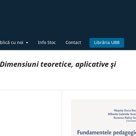
blică cu noi
Info Stoc
Contact
Librăria UBB
Dimensiuni teoretice, aplicative şi