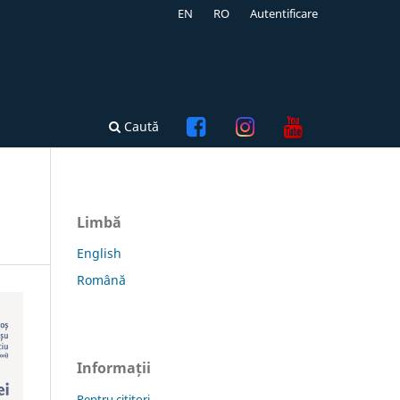
EN
RO
Autentificare
Caută
Limbă
English
Română
Informații
Pentru cititori