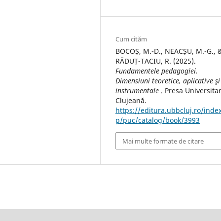
Cum cităm
BOCOȘ, M.-D., NEACȘU, M.-G., 
RĂDUȚ-TACIU, R. (2025).
Fundamentele pedagogiei.
Dimensiuni teoretice, aplicative şi
instrumentale
. Presa Universita
Clujeană.
https://editura.ubbcluj.ro/inde
p/puc/catalog/book/3993
Mai multe formate de citare