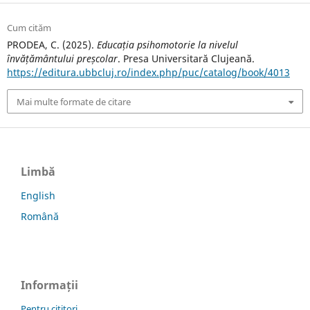
Cum cităm
PRODEA, C. (2025).
Educația psihomotorie la nivelul
învățământului preșcolar
. Presa Universitară Clujeană.
https://editura.ubbcluj.ro/index.php/puc/catalog/book/4013
Mai multe formate de citare
Limbă
English
Română
Informații
Pentru cititori