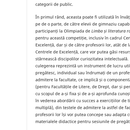
categorii de public.
În primul rând, aceasta poate fi utilizată în înv
pe de o parte, de către elevii de gimnaziu capab
participanți la Olimpiada de
Limba și literatura 
pentru această competiție, inclusiv în cadrul Ce
Excelență, dar și de către profesorii lor, atât de la
Centrele de Excelență, care vor putea găsi resurs
stârnească discipolilor curiozitatea intelectuală.
culegerea reprezintă un instrument de lucru util 
pregătesc, individual sau îndrumați de un prof
admitere la facultate, ce implică și o componen
(pentru Facultățile de Litere, de Drept, dar și pe
cu scopul de a-și fixa și de a-și aprofunda cuno
în vederea abordării cu succes a exercițiilor de t
multiplă), din testele de admitere la astfel de f
profesorii lor își vor putea concepe sau adapta 
materialele didactice pentru sesiunile de pregăt