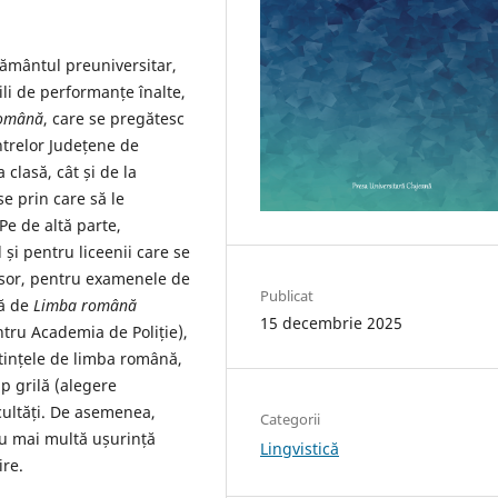
ățământul preuniversitar,
ili de performanțe înalte,
română
, care se pregătesc
ntrelor Județene de
 clasă, cât și de la
e prin care să le
 Pe de altă parte,
și pentru liceenii care se
esor, pentru examenele de
Publicat
tă de
Limba română
15 decembrie 2025
ntru Academia de Poliție),
ștințele de limba română,
ip grilă (alegere
acultăți. De asemenea,
Categorii
cu mai multă ușurință
Lingvistică
ire.