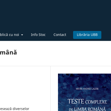
blică cu noi
Info Stoc
Contact
Librăria UBB
română
esează diverselor