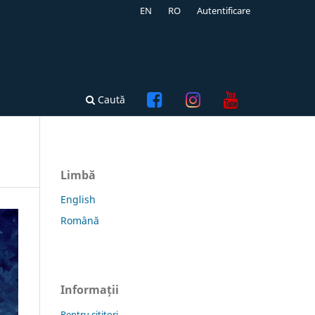
EN
RO
Autentificare
Caută
Limbă
English
Română
Informații
Pentru cititori