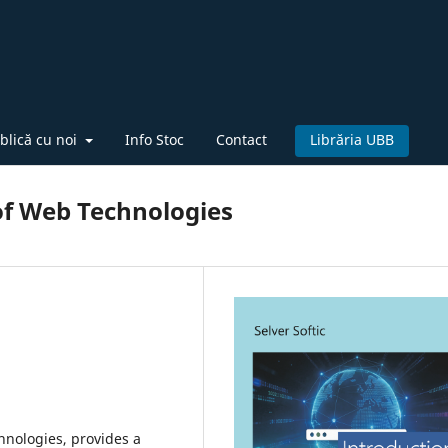
blică cu noi
Info Stoc
Contact
Librăria UBB
 of Web Technologies
hnologies, provides a