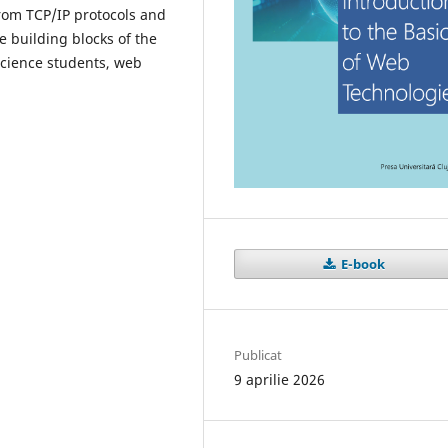
rom TCP/IP protocols and
e building blocks of the
 science students, web
E-book
Publicat
9 aprilie 2026