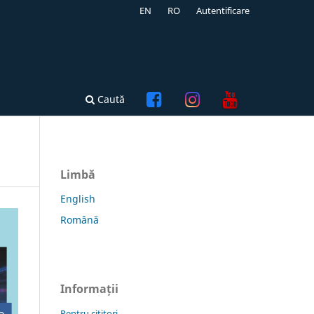
EN
RO
Autentificare
Caută
Limbă
English
Română
Informații
Pentru cititori