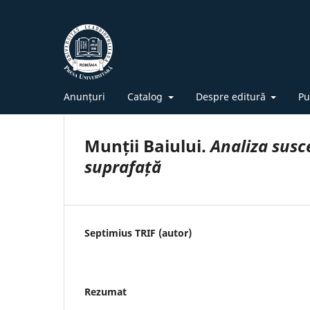
Anunțuri
Catalog
Despre editură
Pu
Munții Baiului.
Analiza susce
suprafață
Septimius TRIF (autor)
Rezumat