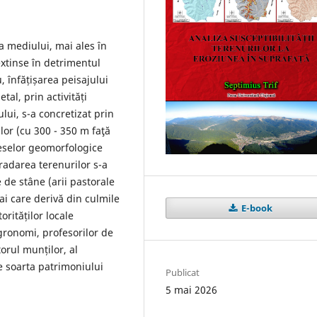
 mediului, mai ales în
extinse în detrimentul
, înfățișarea peisajului
al, prin activități
lui, s-a concretizat prin
ilor (cu 300 - 350 m faţă
eselor geomorfologice
gradarea terenurilor s-a
 de stâne (arii pastorale
ai care derivă din culmile
E-book
rităților locale
agronomi, profesorilor de
torul munților, al
de soarta patrimoniului
Publicat
5 mai 2026