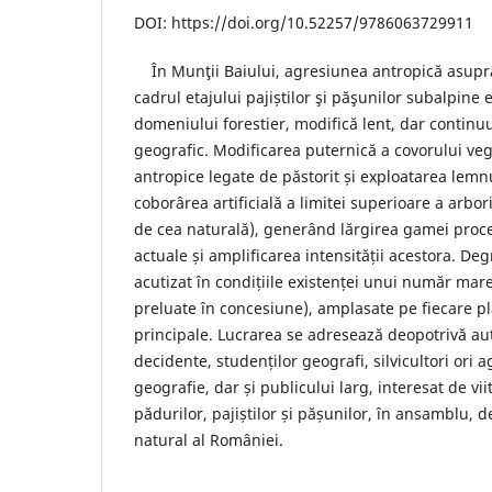
DOI: https://doi.org/10.52257/9786063729911
În Munţii Baiului, agresiunea antropică asupra
cadrul etajului pajiștilor şi păşunilor subalpine 
domeniului forestier, modifică lent, dar continuu
geografic. Modificarea puternică a covorului veget
antropice legate de păstorit și exploatarea lemnu
coborârea artificială a limitei superioare a arbor
de cea naturală), generând lărgirea gamei proc
actuale și amplificarea intensității acestora. De
acutizat în condițiile existenței unui număr mare
preluate în concesiune), amplasate pe fiecare pl
principale. Lucrarea se adresează deopotrivă auto
decidente, studenților geografi, silvicultori ori 
geografie, dar și publicului larg, interesat de vii
pădurilor, pajiștilor și pășunilor, în ansamblu, 
natural al României.