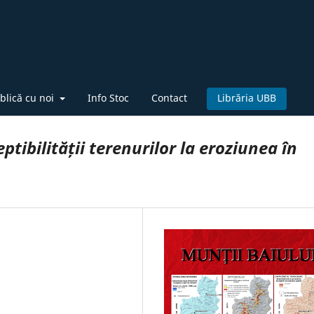
blică cu noi
Info Stoc
Contact
Librăria UBB
ptibilității terenurilor la eroziunea în