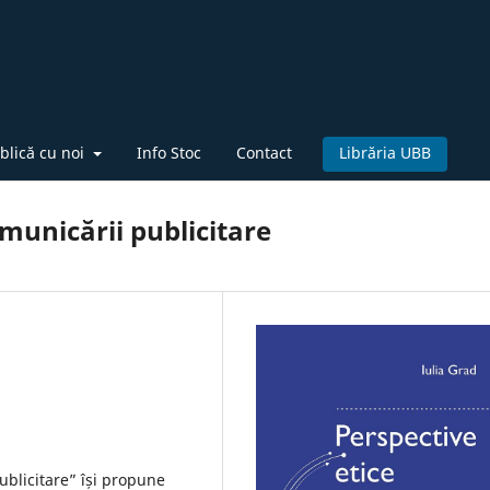
blică cu noi
Info Stoc
Contact
Librăria UBB
municării publicitare
ublicitare” își propune