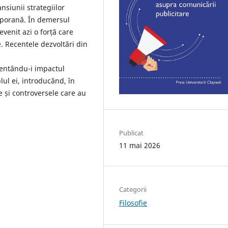
nsiunii strategiilor
mporană. În demersul
venit azi o forță care
e. Recentele dezvoltări din
entându-i impactul
lul ei, introducând, în
e și controversele care au
Publicat
11 mai 2026
Categorii
Filosofie