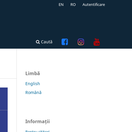
EN
RO
Autentificare
Caută
Limbă
English
Română
Informații
Pentru cititori