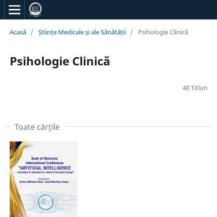
Acasă
/
Științe Medicale și ale Sănătății
/
Psihologie Clinică
Psihologie Clinică
40 Titluri
Toate cărțile