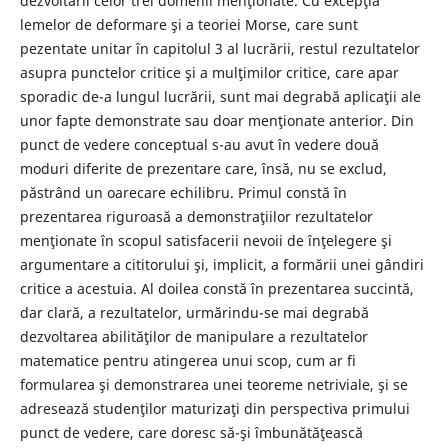
dezvoltării celor trei domenii menţionate. Cu excepţia
lemelor de deformare şi a teoriei Morse, care sunt
pezentate unitar în capitolul 3 al lucrării, restul rezultatelor
asupra punctelor critice şi a mulţimilor critice, care apar
sporadic de-a lungul lucrării, sunt mai degrabă aplicaţii ale
unor fapte demonstrate sau doar menţionate anterior. Din
punct de vedere conceptual s-au avut în vedere două
moduri diferite de prezentare care, însă, nu se exclud,
păstrând un oarecare echilibru. Primul constă în
prezentarea riguroasă a demonstraţiilor rezultatelor
menţionate în scopul satisfacerii nevoii de înţelegere şi
argumentare a cititorului şi, implicit, a formării unei gândiri
critice a acestuia. Al doilea constă în prezentarea succintă,
dar clară, a rezultatelor, urmărindu-se mai degrabă
dezvoltarea abilităţilor de manipulare a rezultatelor
matematice pentru atingerea unui scop, cum ar fi
formularea şi demonstrarea unei teoreme netriviale, şi se
adresează studenţilor maturizaţi din perspectiva primului
punct de vedere, care doresc să-şi îmbunătăţească