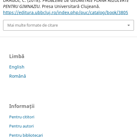
DRĂGOI, C. (2018).
PROBLEME DE GEOMETRIE PLANĂ REZOLVATE
PENTRU GIMNAZIU
. Presa Universitară Clujeană.
https://editura.ubbcluj.ro/index.php/puc/catalog/book/3805
Mai multe formate de citare
Limbă
English
Română
Informații
Pentru cititori
Pentru autori
Pentru bibliotecari