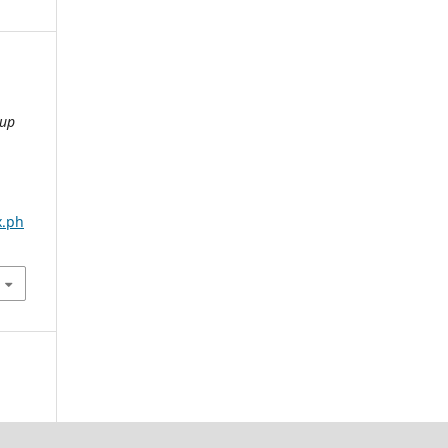
-up
x.ph