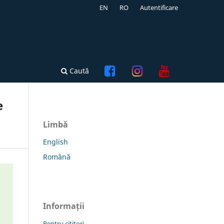
EN
RO
Autentificare
Caută
e
Limbă
English
Română
Informații
Pentru cititori