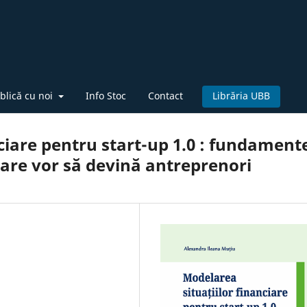
blică cu noi
Info Stoc
Contact
Librăria UBB
ciare pentru start-up 1.0 : fundament
care vor să devină antreprenori