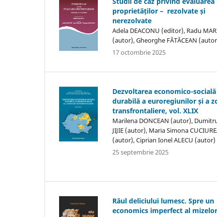
Studii de caz privind evaluarea
proprietăților – rezolvate și
nerezolvate
Adela DEACONU (editor), Radu MA
(autor), Gheorghe FĂTĂCEAN (autor
17 octombrie 2025
Dezvoltarea economico-socială
durabilă a euroregiunilor și a z
transfrontaliere, vol. XLIX
Marilena DONCEAN (autor), Dumitr
JIJIE (autor), Maria Simona CUCIU
(autor), Ciprian Ionel ALECU (autor)
25 septembrie 2025
Răul deliciului lumesc. Spre un
economics imperfect al mizelo