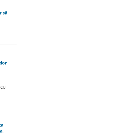
r să
elor
ECU
ța
a.