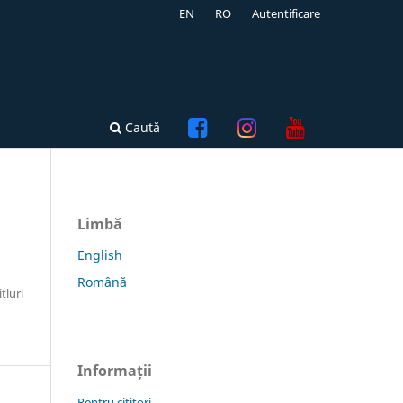
EN
RO
Autentificare
Caută
Limbă
English
Română
tluri
Informații
Pentru cititori