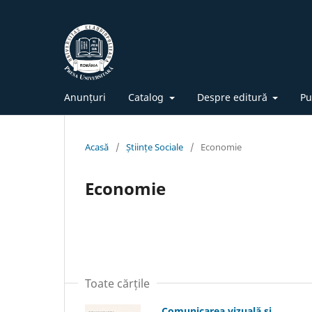
Anunțuri
Catalog
Despre editură
Pu
Acasă
/
Științe Sociale
/
Economie
Economie
Toate cărțile
Comunicarea vizuală și