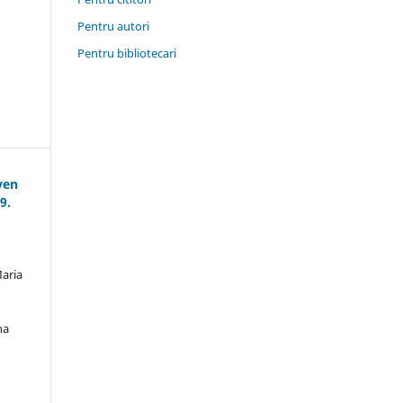
Pentru autori
Pentru bibliotecari
ven
9.
aria
na