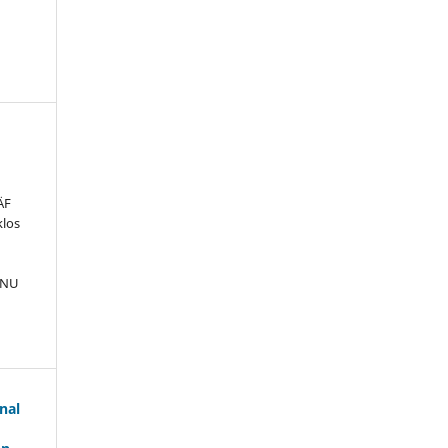
ÄF
klos
ANU
nal