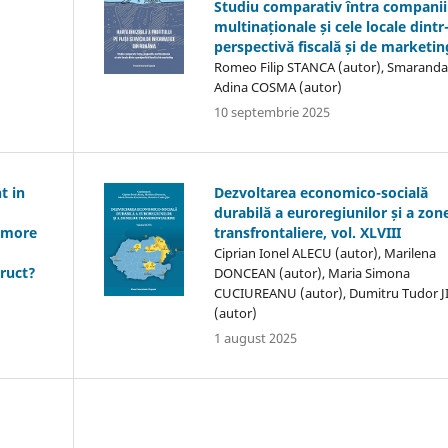
Studiu comparativ întra companii
multinaționale și cele locale dintr
perspectivă fiscală și de marketin
Romeo Filip STANCA (autor), Smaranda
Adina COSMA (autor)
10 septembrie 2025
t in
Dezvoltarea economico-socială
durabilă a euroregiunilor și a zon
a more
transfrontaliere, vol. XLVIII
Ciprian Ionel ALECU (autor), Marilena
truct?
DONCEAN (autor), Maria Simona
CUCIUREANU (autor), Dumitru Tudor JI
(autor)
1 august 2025