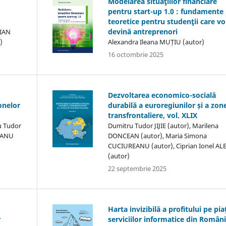
Modelarea situaţiilor financiare
pentru start-up 1.0 : fundamente
teoretice pentru studenţii care vo
devină antreprenori
RIAN
)
Alexandra Ileana MUȚIU (autor)
16 octombrie 2025
Dezvoltarea economico-socială
onelor
durabilă a euroregiunilor și a zon
transfrontaliere, vol. XLIX
u Tudor
Dumitru Tudor JIJIE (autor), Marilena
REANU
DONCEAN (autor), Maria Simona
CUCIUREANU (autor), Ciprian Ionel AL
(autor)
22 septembrie 2025
Harta invizibilă a profitului pe pia
r
serviciilor informatice din Români