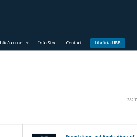
blică cu noi
Info Stoc
Contact
Librăria UBB
282 Ti
Foundations and Applications of