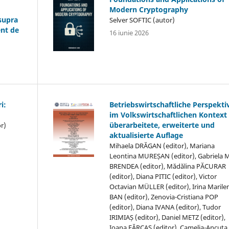
Modern Cryptography
asupra
Selver SOFTIC (autor)
ent de
16 iunie 2026
i:
Betriebswirtschaftliche Perspekti
im Volkswirtschaftlichen Kontext 
überarbeitete, erweiterte und
r)
aktualisierte Auflage
Mihaela DRĂGAN (editor), Mariana
Leontina MUREȘAN (editor), Gabriela M
BRENDEA (editor), Mădălina PĂCURAR
(editor), Diana PITIC (editor), Victor
Octavian MÜLLER (editor), Irina Marile
BAN (editor), Zenovia-Cristiana POP
(editor), Diana IVANA (editor), Tudor
IRIMIAȘ (editor), Daniel METZ (editor),
Ioana FĂRCAȘ (editor), Camelia-Ancuța