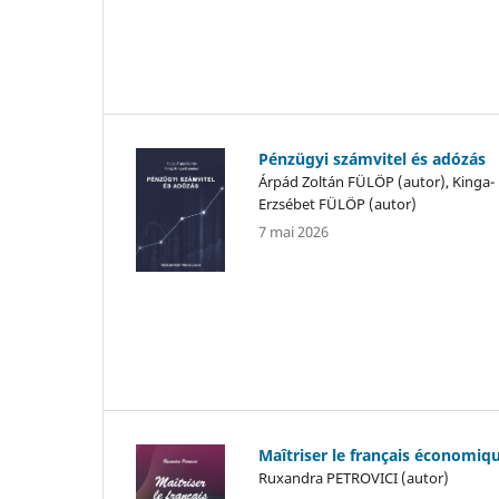
Pénzügyi számvitel és adózás
Árpád Zoltán FÜLÖP (autor), Kinga-
Erzsébet FÜLÖP (autor)
7 mai 2026
Maîtriser le français économiq
Ruxandra PETROVICI (autor)