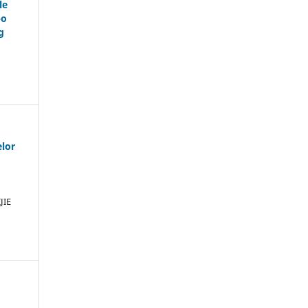
le
-o
g
elor
JIE