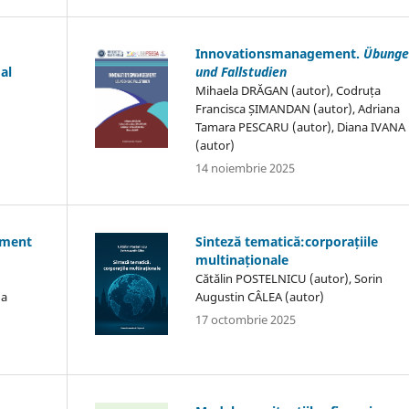
Innovationsmanagement.
Übunge
al
und Fallstudien
Mihaela DRĂGAN (autor), Codruța
Francisca ȘIMANDAN (autor), Adriana
Tamara PESCARU (autor), Diana IVANA
(autor)
14 noiembrie 2025
ement
Sinteză tematică:corporațiile
multinaționale
Cătălin POSTELNICU (autor), Sorin
na
Augustin CÂLEA (autor)
17 octombrie 2025