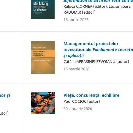
Information to Decision
16th Editi
Raluca CIORNEA (editor), Lăcrămioara
RADOMIR (editor)
16 aprilie 2026
Managementul proiectelor
investiționale
Fundamente teoreti
și aplicații
Cătălin AFRĂSINEI-ZEVOIANU (autor)
16 martie 2026
ice și
Piețe, concurență, echilibre
Paul COCIOC (autor)
30 ianuarie 2026
utor),