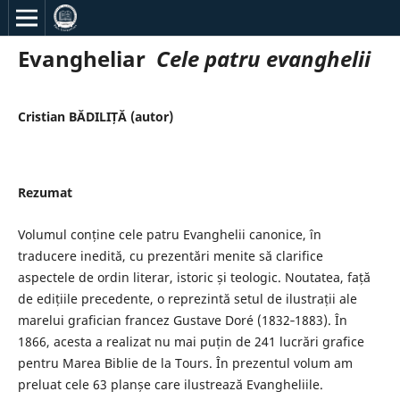
Evangheliar
Cele patru evanghelii
Cristian BĂDILIȚĂ (autor)
Rezumat
Volumul conține cele patru Evanghelii canonice, în
traducere inedită, cu prezentări menite să clarifice
aspectele de ordin literar, istoric și teologic. Noutatea, față
de edițiile precedente, o reprezintă setul de ilustrații ale
marelui grafician francez Gustave Doré (1832‐1883). În
1866, acesta a realizat nu mai puțin de 241 lucrări grafice
pentru Marea Biblie de la Tours. În prezentul volum am
preluat cele 63 planșe care ilustrează Evangheliile.