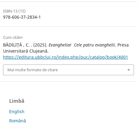
ISBN-13 (15)
978‐606‐37‐2834‐1
Cum cităm
BĂDILIȚĂ , C. . (2025).
Evangheliar Cele patru evanghelii
. Presa
Universitară Clujeană.
https://editura.ubbcluj.ro/index.php/puc/catalog/book/4001
Mai multe formate de citare
Limbă
English
Română