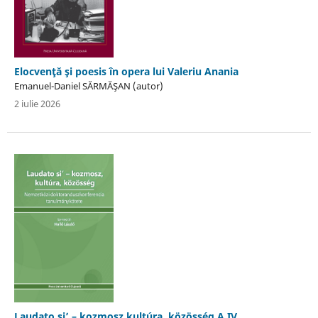
Elocvenţă şi poesis în opera lui Valeriu Anania
Emanuel-Daniel SĂRMĂŞAN (autor)
2 iulie 2026
Laudato si’ – kozmosz,kultúra, közösség A IV.