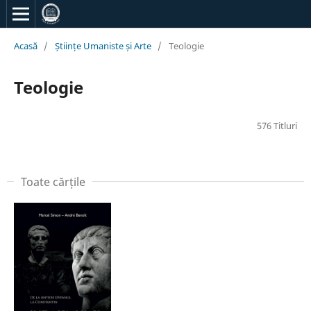
Acasă
/
Științe Umaniste și Arte
/
Teologie
Teologie
576 Titluri
Toate cărțile