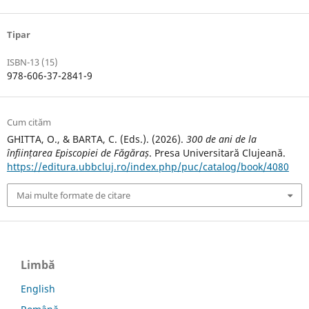
Tipar
ISBN-13 (15)
978-606-37-2841-9
Cum cităm
GHITTA, O., & BARTA, C. (Eds.). (2026).
300 de ani de la
înființarea Episcopiei de Făgăraș
. Presa Universitară Clujeană.
https://editura.ubbcluj.ro/index.php/puc/catalog/book/4080
Mai multe formate de citare
Limbă
English