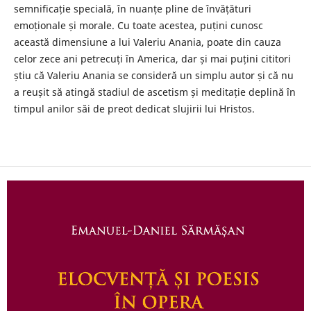
semnificație specială, în nuanțe pline de învățături
emoționale și morale. Cu toate acestea, puțini cunosc
această dimensiune a lui Valeriu Anania, poate din cauza
celor zece ani petrecuți în America, dar și mai puțini cititori
știu că Valeriu Anania se consideră un simplu autor și că nu
a reușit să atingă stadiul de ascetism și meditație deplină în
timpul anilor săi de preot dedicat slujirii lui Hristos.