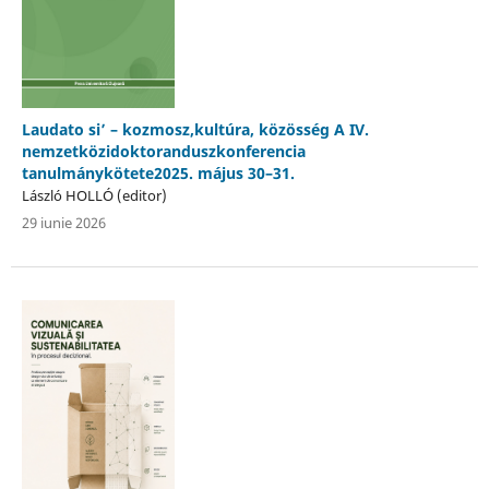
Laudato si’ – kozmosz,kultúra, közösség A IV.
nemzetközidoktoranduszkonferencia
tanulmánykötete2025. május 30–31.
László HOLLÓ (editor)
29 iunie 2026