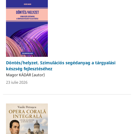
Döntés/helyzet. Szimulációs segédanyag a tárgyalási
készség fejlesztéséhez
Magor KÁDÁR (autor)
23 iulie 2026